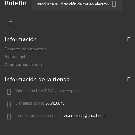
Boletín
Información
Contacte con nosotros
Aviso legal
Condiciones de uso
Información de la tienda
Vicente Leal, 03013 Alicante España
Llámanos ahora:
676416075
Escriba su dirección email:
vicentelega@gmail.com